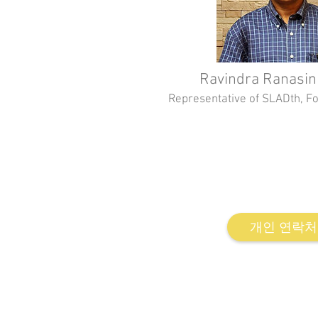
Ravindra Ranasin
Representative of SLADth, 
Course Director of Drama Ther
Programme, Sri Lanka. Director o
Dramatherapy, Sri 
개인 연락처