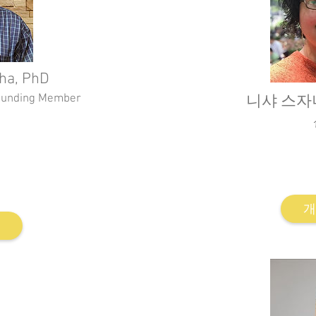
ha, PhD
Founding Member
니샤 스자니,
apy Certification
f Research Centre for
NYU Drama Th
Lanka.
Drama Th
개