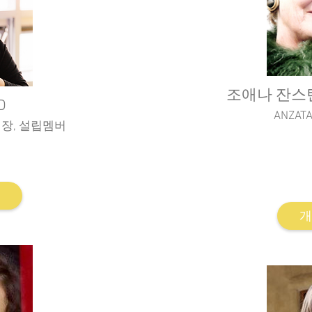
조애나 잔스틴, 
D
ANZA
회장, 설립멤버
Sydn
T) 대표
IKON institute 
 주임교수
개