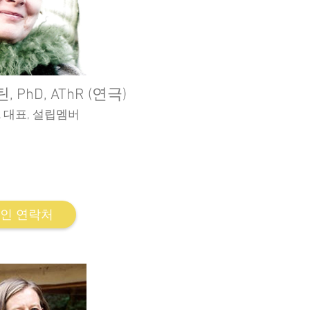
PhD, AThR (연극)
TA 대표, 설립멤버
ey 연극치료 원장
of Australia 연극치료 트레이너
인 연락처