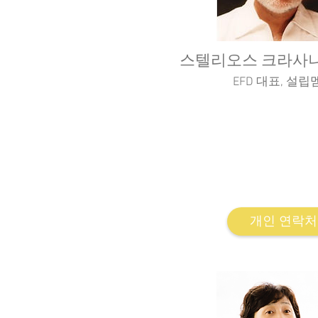
스텔리오스 크라사나키
EFD 대표, 설립
유럽연방 연극치료 설립회
National Kapodisrtian Univ
AEON institute 연극치 프로그
렉터
Hellenic Psychiatrist Associa
psychiatry” 
개인 연락처