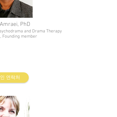
 Amraei, PhD
 Psychodrama and Drama Therapy
n, Founding member
a and Drama Therapy Association.
ific and Cultural Center, Cultural
Workshop Instructor at Allameh
and Al-Zahra. Author, Director,
esearcher.
인 연락처