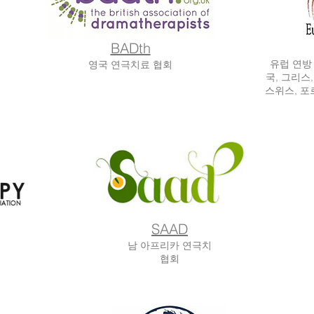
BADth
유럽 연방
영국 연극치료 협회
국, 그리스
스위스, 포
SAAD
남 아프리카 연극치
협회