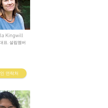
la Kingwill
 대표, 설립멤버
nnect on the Rest. Documentary
unding member and director of the
Theatre Company.
인 연락처