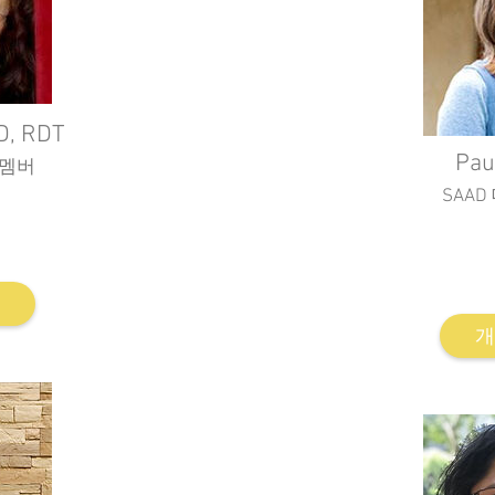
, RDT
Pau
립멤버
SAAD
ge 대학원 연극치료 교수
erusalem 강사
Dramatherapist at Reco
 Switzerland 강사
filmmaker and farmer. Fo
Bonfire 
개