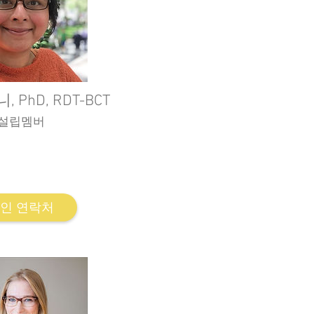
 PhD, RDT-BCT
설립멤버
erapy Program 주임교수
erapy Review 편집장
인 연락처