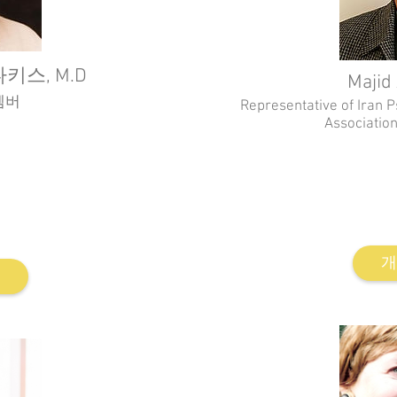
스, M.D
Majid
멤버
Representative of Iran
Associatio
원 겸 임원.
Chair of Iran Psychodram
ersity Athens 강사
Faculty at Applied Scient
램 설립자 겸 트레이닝 디
Heritage University. 
Tabataba'i University 
tion 임원 겸 “Art and
R
회장
개