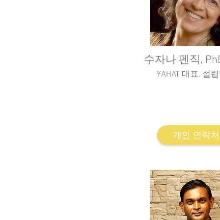
수자나 펜직, PhD
YAHAT 대표, 설
Tei-Hai Academic colle
Hebrew University of J
Drama Therapy Institute of
개인 연락처