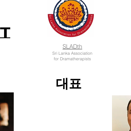
SLADth
Sri Lanka Association
for Dramatherapists
대표