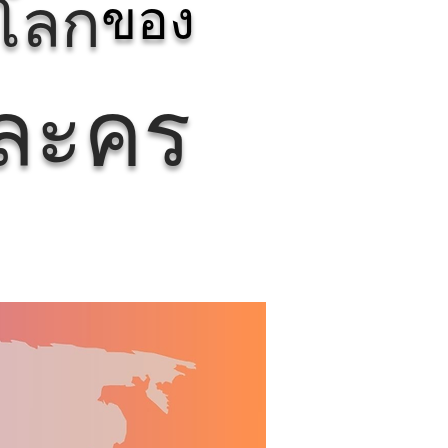
รโลก
ของ
ยละคร