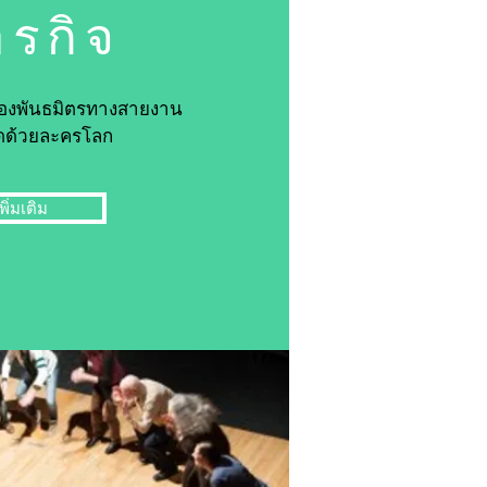
รกิจ
จของพันธมิตรทางสายงาน
ัดด้วยละครโลก
พิ่มเติม