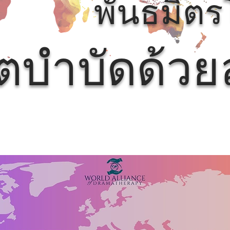
พันธมิต
ิตบำบัดด้ว