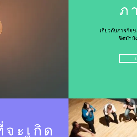
ภา
เกี่ยวกับภารกิ
จิตบำบ
เ
ี่จะเกิด