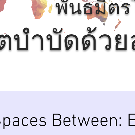
พันธมิต
ิตบำบัดด้ว
paces Between: E