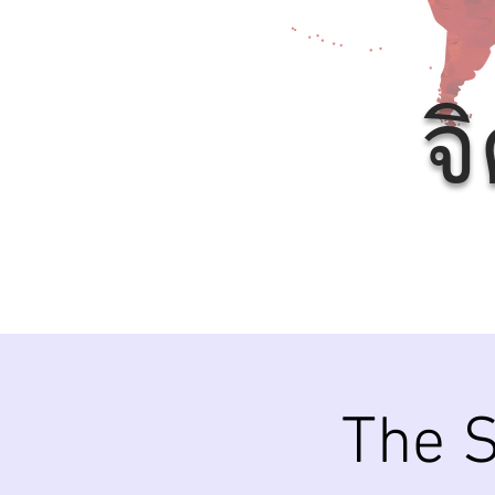
จ
The S