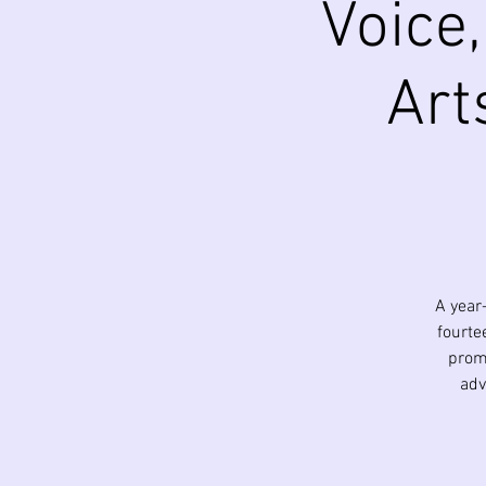
Voice,
Art
A year
fourte
promo
adv