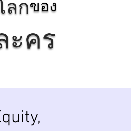
รโลก
ของ
ยละคร
quity,