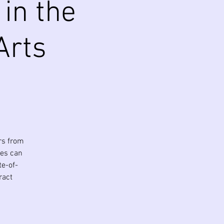
 in the
Arts
rs from
ies can
te-of-
ract