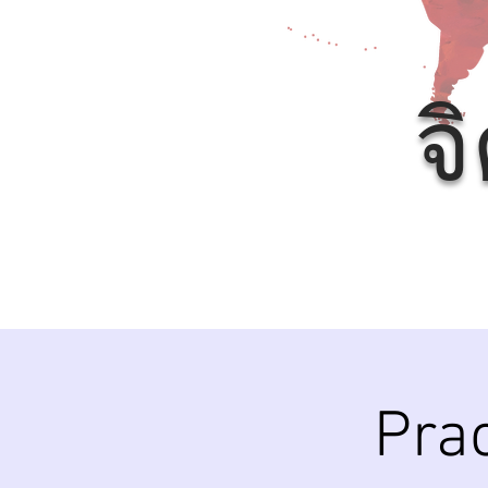
จ
Prac