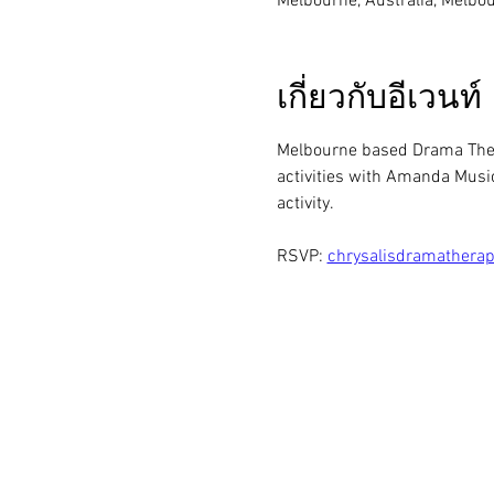
Melbourne, Australia, Melbou
เกี่ยวกับอีเวนท์
Melbourne based Drama Therap
activities with Amanda Music
activity.
RSVP: 
chrysalisdramathera