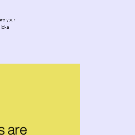
re your
sicka