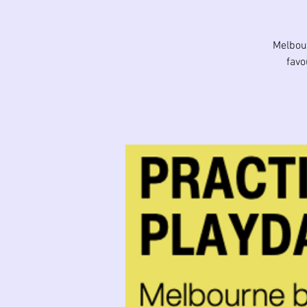
Melbou
favo