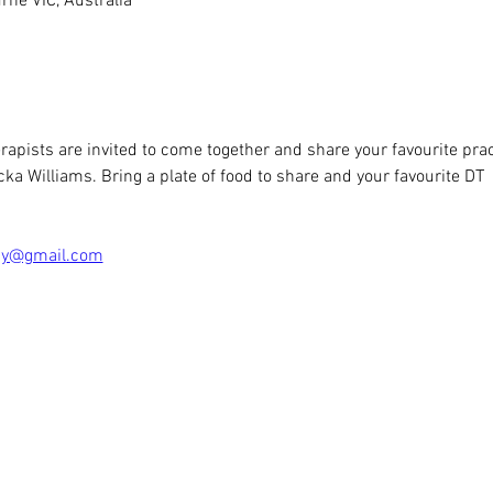
rne VIC, Australia
ists are invited to come together and share your favourite practi
ka Williams. Bring a plate of food to share and your favourite DT
py@gmail.com