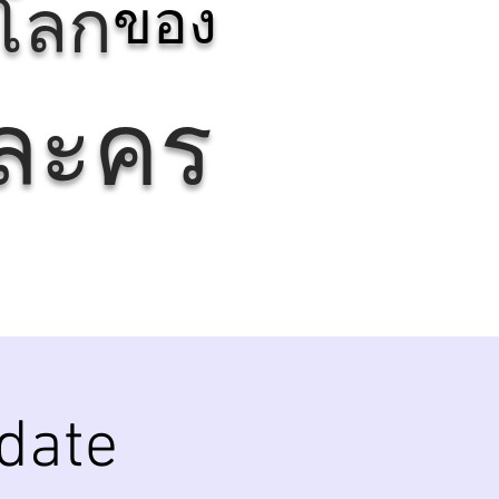
รโลก
ของ
ยละคร
ydate