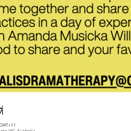
่
0 GMT+11